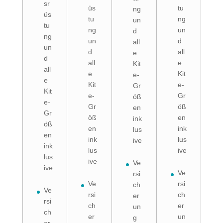
sr
üs
tu
ng
üs
tu
ng
un
tu
ng
un
d
ng
un
d
all
un
d
all
e
d
all
e
Kit
all
e
Kit
e-
e
Kit
e-
Gr
Kit
e-
Gr
öß
e-
Gr
öß
en
Gr
öß
en
ink
öß
en
ink
lus
en
ink
lus
ive
ink
lus
ive
lus
ive
Ve
ive
Ve
rsi
Ve
rsi
ch
Ve
rsi
ch
er
rsi
ch
er
un
ch
er
un
g
er