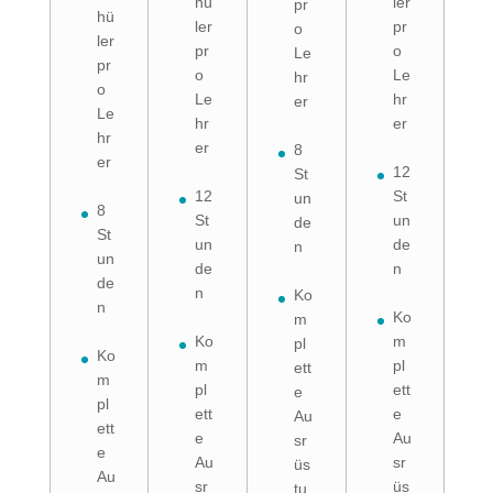
hü
ler
pr
hü
ler
pr
o
ler
pr
o
Le
pr
o
Le
hr
o
Le
hr
er
Le
hr
er
hr
er
8
er
12
St
12
St
un
8
St
un
de
St
un
de
n
un
de
n
de
n
Ko
n
Ko
m
Ko
m
pl
Ko
m
pl
ett
m
pl
ett
e
pl
ett
e
Au
ett
e
Au
sr
e
Au
sr
üs
Au
sr
üs
tu