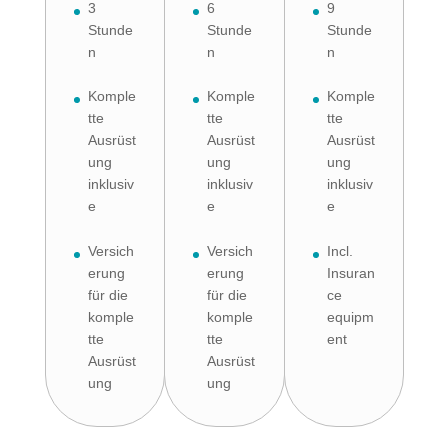
3
6
9
Stunde
Stunde
Stunde
n
n
n
Komple
Komple
Komple
tte
tte
tte
Ausrüst
Ausrüst
Ausrüst
ung
ung
ung
inklusiv
inklusiv
inklusiv
e
e
e
Versich
Versich
Incl.
erung
erung
Insuran
für die
für die
ce
komple
komple
equipm
tte
tte
ent
Ausrüst
Ausrüst
ung
ung