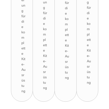
un
g
für
un
g
für
di
g
für
di
e
für
di
e
ko
di
e
ko
m
e
ko
m
pl
ko
m
pl
ett
m
pl
ett
e
pl
ett
e
Kit
ett
e
Kit
e-
e
Kit
e-
Au
Kit
e-
Au
sr
e-
Au
sr
üs
Au
sr
üs
tu
sr
üs
tu
ng
üs
tu
ng
tu
ng
ng